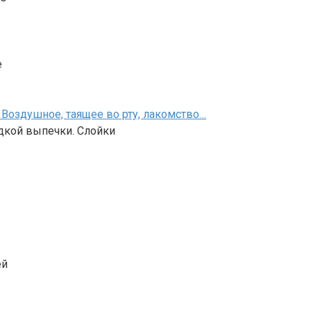
е
Воздушное, таящее во рту, лакомство…
дкой выпечки. Слойки
ей