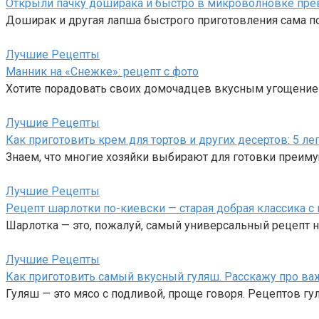
Открыли пачку доширака и быстро в микроволновке пре
Доширак и другая лапша быстрого приготовления сама п
Лучшие Рецепты
Манник на «Снежке»: рецепт с фото
Хотите порадовать своих домочадцев вкусным угощением
Лучшие Рецепты
Как приготовить крем для тортов и других десертов: 5 ле
Знаем, что многие хозяйки выбирают для готовки преим
Лучшие Рецепты
Рецепт шарлотки по-киевски — старая добрая классика с
Шарлотка — это, пожалуй, самый универсальный рецепт на 
Лучшие Рецепты
Как приготовить самый вкусный гуляш. Расскажу про в
Гуляш — это мясо с подливой, проще говоря. Рецептов гу