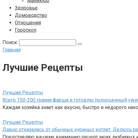
Маникюр
Здоровье
Домоводство
Отношения
Гороскоп
Поиск:
Главная
Лучшие Рецепты
Лучшие Рецепты
Всего 150-200 грамм фарша и готовлю полноценный ужин
Каждая хозяйка знает как вкусно, быстро и недорого нак
Лучшие Рецепты
Давно отказалась от обычных куриных котлет. Делюсь р
Представляю вашему вниманию рецепт моих любимых и 