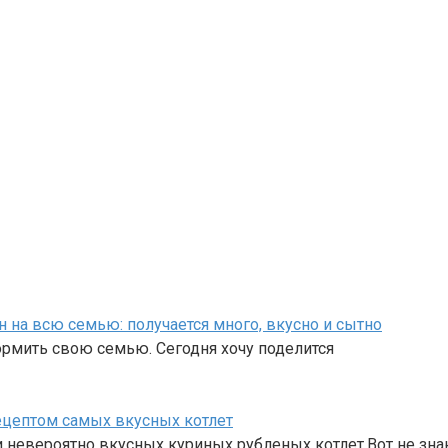
 на всю семью: получается много, вкусно и сытно
ормить свою семью. Сегодня хочу поделится
ецептом самых вкусных котлет
невероятно вкусных куриных рубленых котлет.Вот не зн